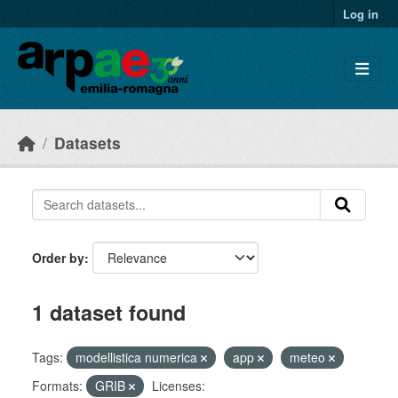
Skip to main content
Log in
Datasets
Order by
1 dataset found
Tags:
modellistica numerica
app
meteo
Formats:
GRIB
Licenses: