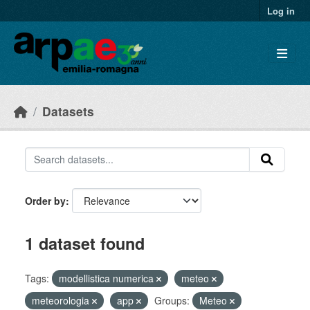
Skip to main content
Log in
Datasets
Order by
1 dataset found
Tags:
modellistica numerica
meteo
meteorologia
app
Groups:
Meteo