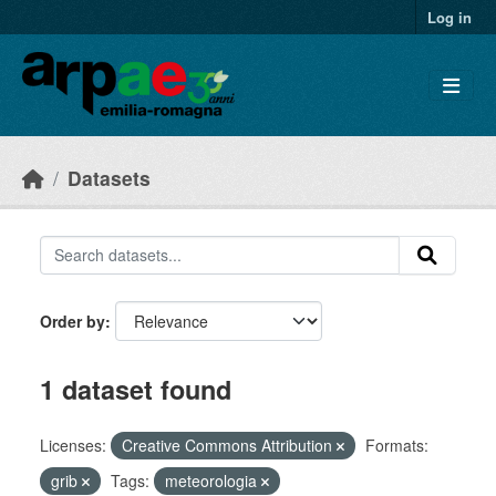
Skip to main content
Log in
Datasets
Order by
1 dataset found
Licenses:
Creative Commons Attribution
Formats:
grib
Tags:
meteorologia