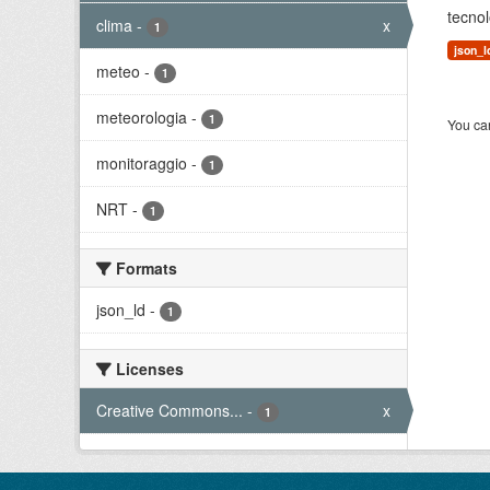
tecnol
clima
-
x
1
json_l
meteo
-
1
meteorologia
-
1
You can
monitoraggio
-
1
NRT
-
1
Formats
json_ld
-
1
Licenses
Creative Commons...
-
x
1