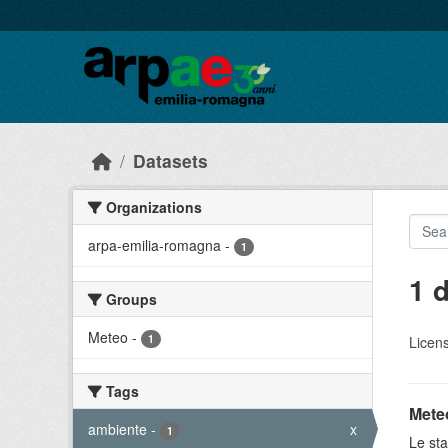
Skip to main content
Datasets
Organizations
arpa-emilia-romagna
-
1
1 
Groups
Meteo
-
1
Licen
Tags
Meteo
ambiente
-
x
1
Le sta