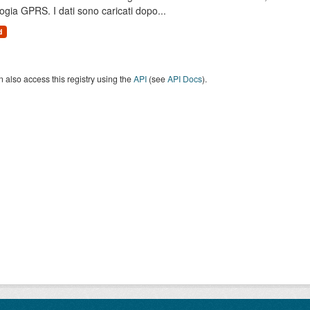
ogia GPRS. I dati sono caricati dopo...
d
 also access this registry using the
API
(see
API Docs
).