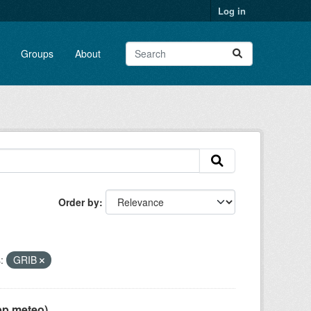
Log in
Groups
About
Order by
:
GRIB
pp meteo)