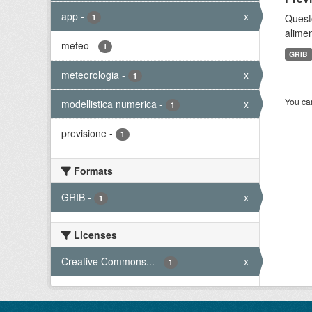
app
-
x
Quest
1
alimen
meteo
-
1
GRIB
meteorologia
-
x
1
You can
modellistica numerica
-
x
1
previsione
-
1
Formats
GRIB
-
x
1
Licenses
Creative Commons...
-
x
1