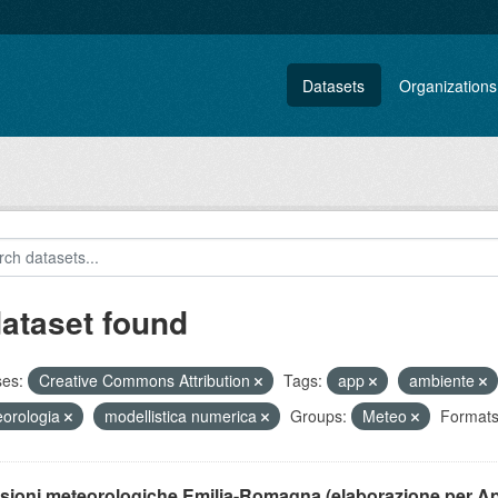
Datasets
Organizations
dataset found
ses:
Creative Commons Attribution
Tags:
app
ambiente
orologia
modellistica numerica
Groups:
Meteo
Formats
isioni meteorologiche Emilia-Romagna (elaborazione per A