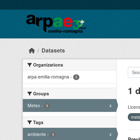
Skip to main content
Datasets
Organizations
arpa-emilia-romagna
-
1
1 
Groups
Meteo
-
x
1
Licen
mete
Tags
ambiente
-
x
1
Prev