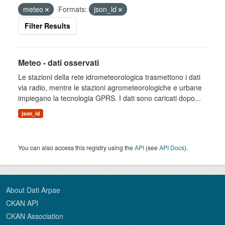
meteo
Formats:
json_ld
Filter Results
Meteo - dati osservati
Le stazioni della rete idrometeorologica trasmettono i dati
via radio, mentre le stazioni agrometeorologiche e urbane
impiegano la tecnologia GPRS. I dati sono caricati dopo...
json_ld
You can also access this registry using the
API
(see
API Docs
).
About Dati Arpae
CKAN API
CKAN Association