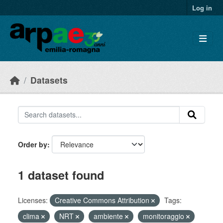
Skip to main content
Log in
Datasets
Order by
1 dataset found
Licenses:
Creative Commons Attribution
Tags:
clima
NRT
ambiente
monitoraggio