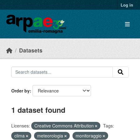
Skip to main content
Log in
Datasets
Order by
1 dataset found
Licenses:
Creative Commons Attribution
Tags:
clima
meteorologia
monitoraggio