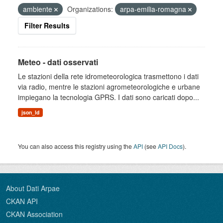
ambiente
Organizations:
arpa-emilia-romagna
Filter Results
Meteo - dati osservati
Le stazioni della rete idrometeorologica trasmettono i dati
via radio, mentre le stazioni agrometeorologiche e urbane
impiegano la tecnologia GPRS. I dati sono caricati dopo...
json_ld
You can also access this registry using the
API
(see
API Docs
).
About Dati Arpae
CKAN API
CKAN Association