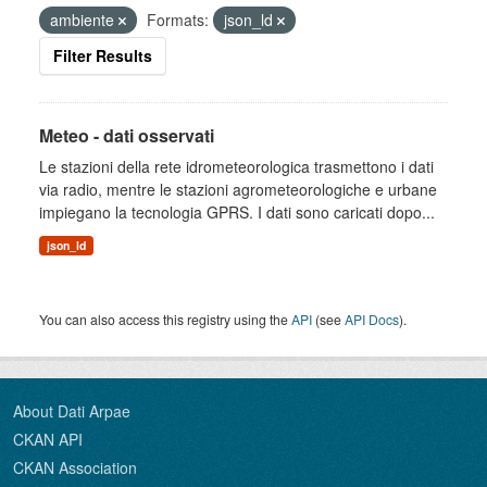
ambiente
Formats:
json_ld
Filter Results
Meteo - dati osservati
Le stazioni della rete idrometeorologica trasmettono i dati
via radio, mentre le stazioni agrometeorologiche e urbane
impiegano la tecnologia GPRS. I dati sono caricati dopo...
json_ld
You can also access this registry using the
API
(see
API Docs
).
About Dati Arpae
CKAN API
CKAN Association