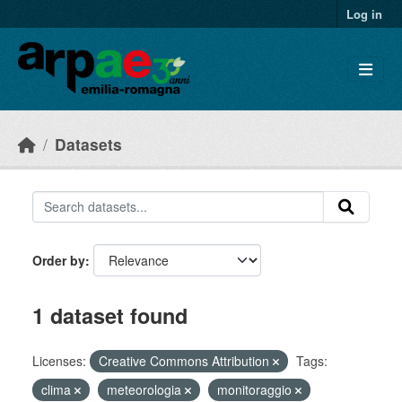
Skip to main content
Log in
Datasets
Order by
1 dataset found
Licenses:
Creative Commons Attribution
Tags:
clima
meteorologia
monitoraggio