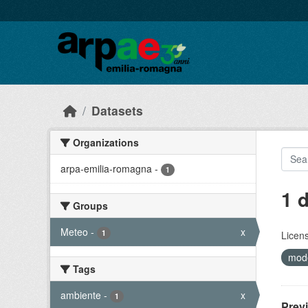
Skip to main content
Datasets
Organizations
arpa-emilia-romagna
-
1
1 
Groups
Meteo
-
x
1
Licen
mode
Tags
ambiente
-
x
1
Prev