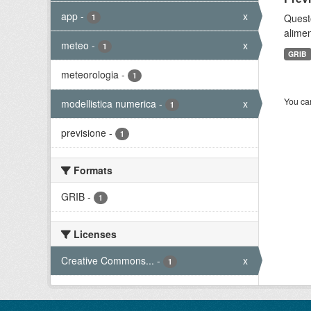
app
-
x
Quest
1
alimen
meteo
-
x
1
GRIB
meteorologia
-
1
You can
modellistica numerica
-
x
1
previsione
-
1
Formats
GRIB
-
1
Licenses
Creative Commons...
-
x
1