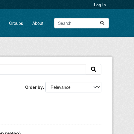
Log in
Groups
About
Order by
pp meteo)