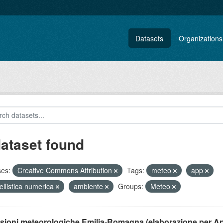
Datasets
Organizations
dataset found
ses:
Creative Commons Attribution
Tags:
meteo
app
llistica numerica
ambiente
Groups:
Meteo
isioni meteorologiche Emilia-Romagna (elaborazione per A