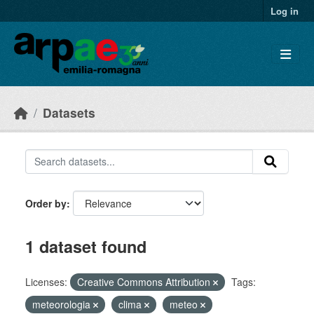
Skip to main content
Log in
Datasets
Order by
1 dataset found
Licenses:
Creative Commons Attribution
Tags:
meteorologia
clima
meteo