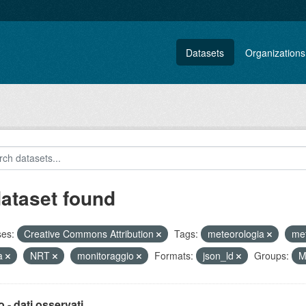
Datasets
Organizations
dataset found
ses:
Creative Commons Attribution
Tags:
meteorologia
me
ma
NRT
monitoraggio
Formats:
json_ld
Groups:
M
 - dati osservati