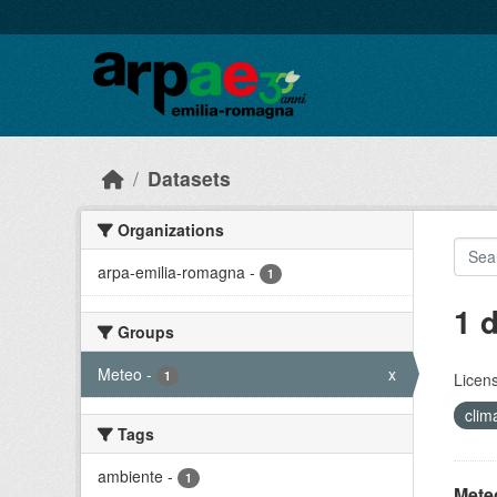
Skip to main content
Datasets
Organizations
arpa-emilia-romagna
-
1
1 
Groups
Meteo
-
x
1
Licen
cli
Tags
ambiente
-
1
Meteo