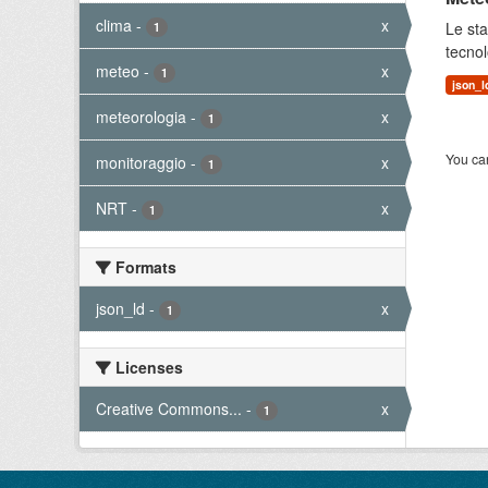
clima
-
x
Le sta
1
tecnol
meteo
-
x
1
json_l
meteorologia
-
x
1
You can
monitoraggio
-
x
1
NRT
-
x
1
Formats
json_ld
-
x
1
Licenses
Creative Commons...
-
x
1