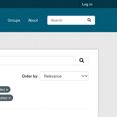
Log in
Groups
About
Order by
teo
eteo