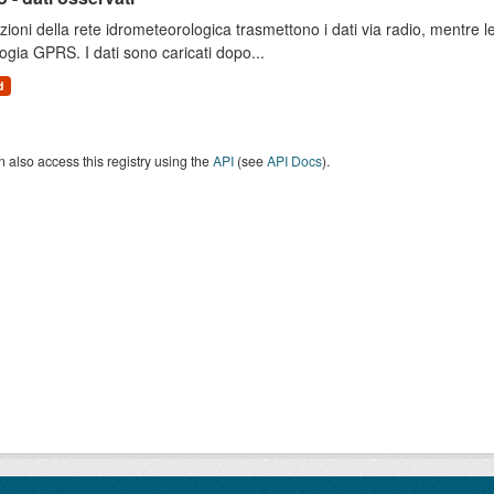
zioni della rete idrometeorologica trasmettono i dati via radio, mentre
ogia GPRS. I dati sono caricati dopo...
d
 also access this registry using the
API
(see
API Docs
).