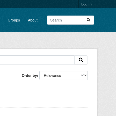
Log in
Groups
About
Order by