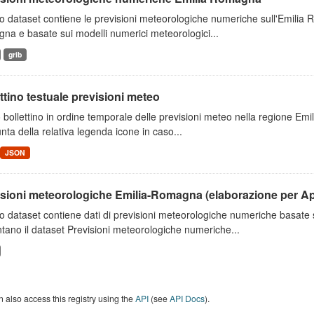
 dataset contiene le previsioni meteorologiche numeriche sull'Emilia
a e basate sui modelli numerici meteorologici...
grib
ttino testuale previsioni meteo
 bollettino in ordine temporale delle previsioni meteo nella regione E
unta della relativa legenda icone in caso...
JSON
isioni meteorologiche Emilia-Romagna (elaborazione per A
o dataset contiene dati di previsioni meteorologiche numeriche basat
tano il dataset Previsioni meteorologiche numeriche...
 also access this registry using the
API
(see
API Docs
).