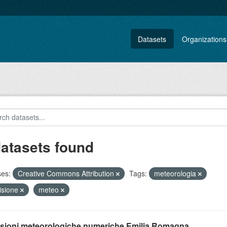
Datasets
Organizations
datasets found
ses:
Creative Commons Attribution
Tags:
meteorologia
isione
meteo
isioni meteorologiche numeriche Emilia Romagna