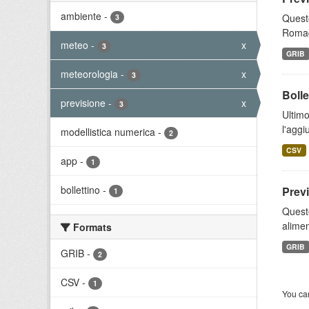
ambiente
-
Questo
3
Romagn
meteo
-
x
3
GRIB
meteorologia
-
x
3
Bolle
previsione
-
x
3
Ultimo
l'aggi
modellistica numerica
-
2
CSV
app
-
1
bollettino
-
Prev
1
Quest
alimen
Formats
GRIB
GRIB
-
2
CSV
-
1
You can