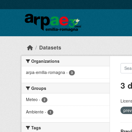
Skip to main content
Datasets
Organizations
arpa-emilia-romagna
-
3
3 
Groups
Meteo
-
2
Licen
prev
Ambiente
-
1
Tags
Prev