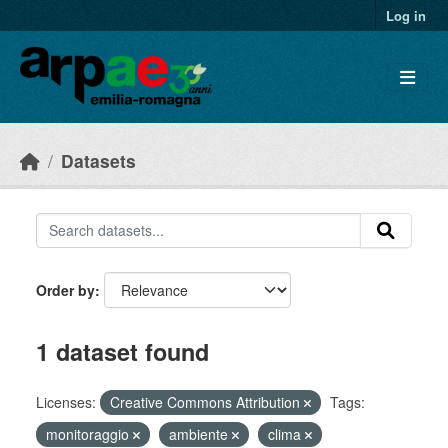
Skip to main content
Log in
Datasets
Order by
1 dataset found
Licenses:
Creative Commons Attribution
Tags:
monitoraggio
ambiente
clima