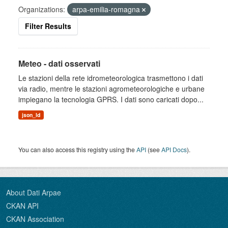
Organizations:
arpa-emilia-romagna
Filter Results
Meteo - dati osservati
Le stazioni della rete idrometeorologica trasmettono i dati
via radio, mentre le stazioni agrometeorologiche e urbane
impiegano la tecnologia GPRS. I dati sono caricati dopo...
json_ld
You can also access this registry using the
API
(see
API Docs
).
About Dati Arpae
CKAN API
CKAN Association