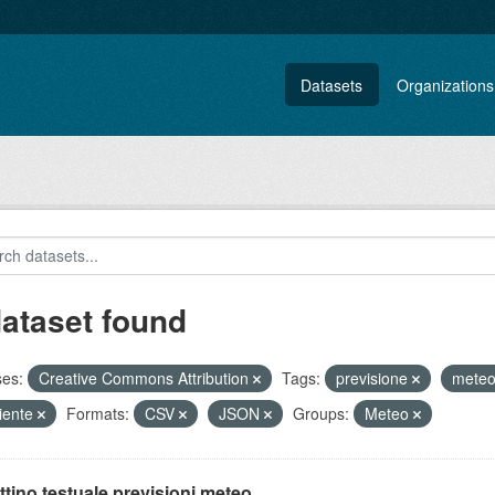
Datasets
Organizations
dataset found
ses:
Creative Commons Attribution
Tags:
previsione
mete
iente
Formats:
CSV
JSON
Groups:
Meteo
ttino testuale previsioni meteo