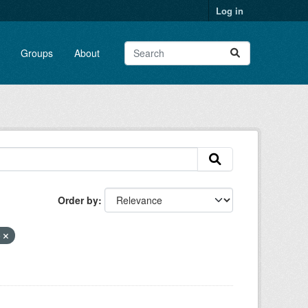
Log in
Groups
About
Order by
o