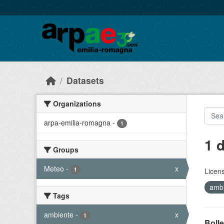
Skip to main content
Datasets
Organizations
arpa-emilia-romagna
-
1
1 
Groups
Meteo
-
x
1
Licen
amb
Tags
ambiente
-
x
1
Bolle