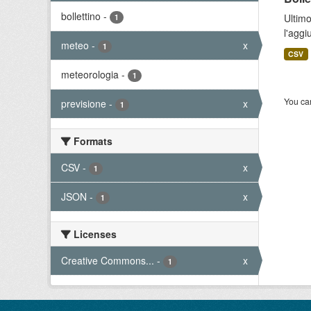
bollettino
-
Ultimo
1
l'aggi
meteo
-
x
1
CSV
meteorologia
-
1
You can
previsione
-
x
1
Formats
CSV
-
x
1
JSON
-
x
1
Licenses
Creative Commons...
-
x
1