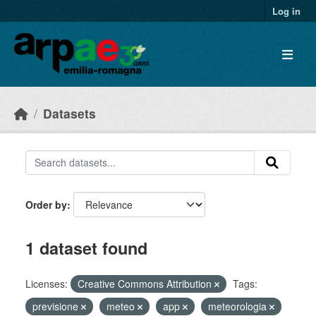
Skip to main content
Log in
Datasets
Order by
1 dataset found
Licenses:
Creative Commons Attribution
Tags:
previsione
meteo
app
meteorologia