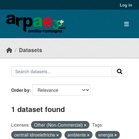
Skip to main content
Log in
Datasets
Order by
1 dataset found
Licenses:
Other (Non-Commercial)
Tags:
centrali idroelettriche
ambiente
energia