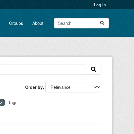
Log in
Groups
About
Order by
r
Tags: