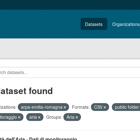
Datasets
Organizations
dataset found
zations:
arpa-emilia-romagna
Formats:
CSV
public folde
toraggio
aria
Groups:
Aria
tà dell'Aria - Dati di monitoraggio