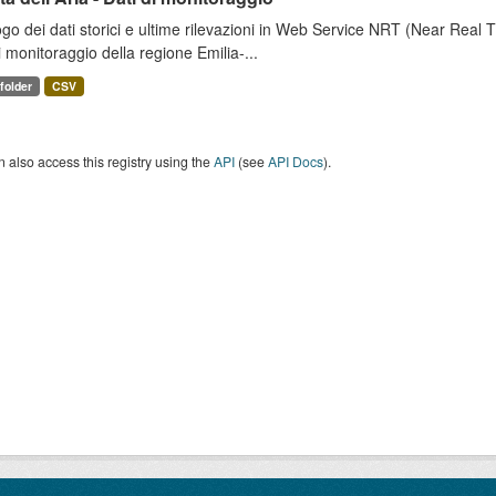
go dei dati storici e ultime rilevazioni in Web Service NRT (Near Real Tim
i monitoraggio della regione Emilia-...
 folder
CSV
 also access this registry using the
API
(see
API Docs
).