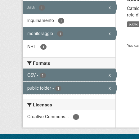
aria
-
x
Catalo
1
rete d
inquinamento
-
1
public
monitoraggio
-
x
1
You can
NRT
-
1
Formats
CSV
-
x
1
public folder
-
x
1
Licenses
Creative Commons...
-
1