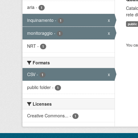
aria
-
Catalo
1
rete d
inquinamento
-
x
1
public
monitoraggio
-
x
1
You can
NRT
-
1
Formats
CSV
-
x
1
public folder
-
1
Licenses
Creative Commons...
-
1