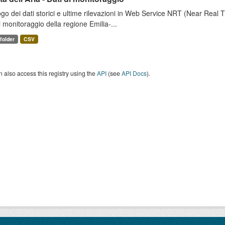
go dei dati storici e ultime rilevazioni in Web Service NRT (Near Real Tim
i monitoraggio della regione Emilia-...
 folder
CSV
 also access this registry using the
API
(see
API Docs
).