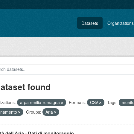
Datasets
Organizations
dataset found
zations:
arpa-emilia-romagna
Formats:
CSV
Tags:
monit
uinamento
Groups:
Aria
tà dell'Aria - Dati di monitoraggio