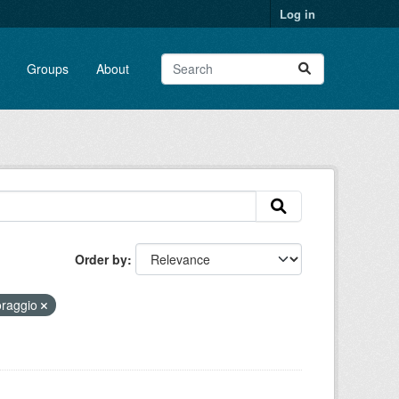
Log in
Groups
About
Order by
oraggio