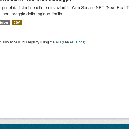
go dei dati storici e ultime rilevazioni in Web Service NRT (Near Real Tim
i monitoraggio della regione Emilia-...
 folder
CSV
 also access this registry using the
API
(see
API Docs
).