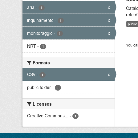
aria
-
x
Catalo
1
rete d
inquinamento
-
x
1
public
monitoraggio
-
x
1
You can
NRT
-
1
Formats
CSV
-
x
1
public folder
-
1
Licenses
Creative Commons...
-
1