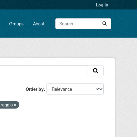
Log in
Groups
About
Order by
oraggio