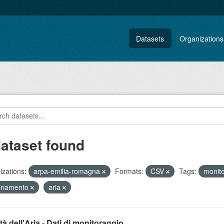
Datasets
Organizations
dataset found
zations:
arpa-emilia-romagna
Formats:
CSV
Tags:
monit
uinamento
aria
tà dell'Aria - Dati di monitoraggio