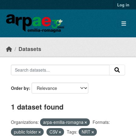
Skip to main content
Log in
Datasets
Order by
1 dataset found
Organizations:
arpa-emilia-romagna
Formats:
public folder
CSV
Tags:
NRT