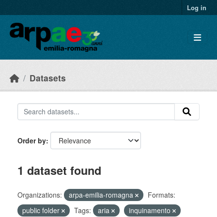
Skip to main content
Log in
Datasets
Order by
1 dataset found
Organizations:
arpa-emilia-romagna
Formats:
public folder
Tags:
aria
inquinamento