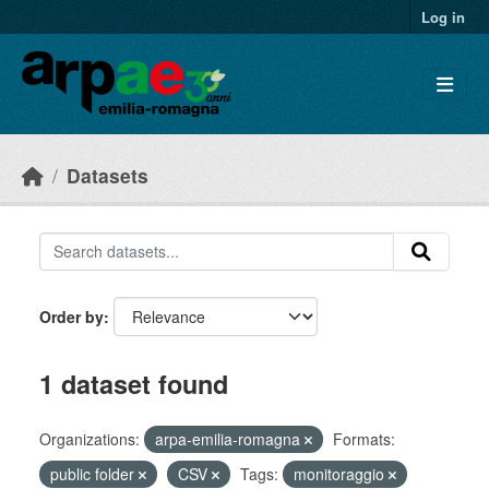
Skip to main content
Log in
Datasets
Order by
1 dataset found
Organizations:
arpa-emilia-romagna
Formats:
public folder
CSV
Tags:
monitoraggio