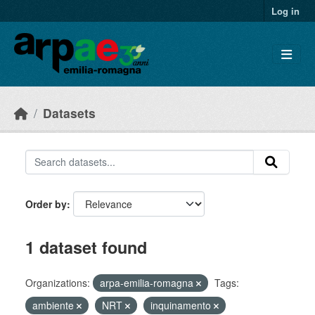
Skip to main content
Log in
Datasets
Order by
1 dataset found
Organizations:
arpa-emilia-romagna
Tags:
ambiente
NRT
inquinamento