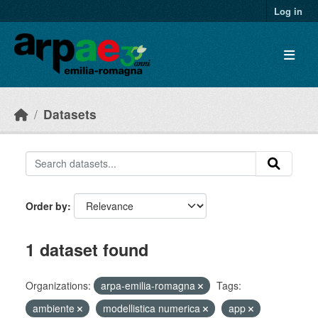
Skip to main content
Log in
Datasets
Order by
1 dataset found
Organizations:
arpa-emilia-romagna
Tags:
ambiente
modellistica numerica
app