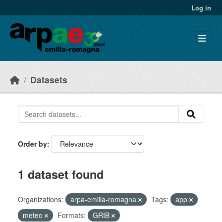
Skip to main content
Log in
Datasets
Order by
1 dataset found
Organizations:
arpa-emilia-romagna
Tags:
app
meteo
Formats:
GRIB