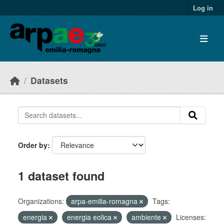
Skip to main content
Log in
Datasets
Order by
1 dataset found
Organizations:
arpa-emilia-romagna
Tags:
energia
energia eolica
ambiente
Licenses: