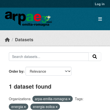
Skip to main content
Log in
Datasets
Order by
1 dataset found
Organizations:
arpa-emilia-romagna
Tags:
energia
energia eolica