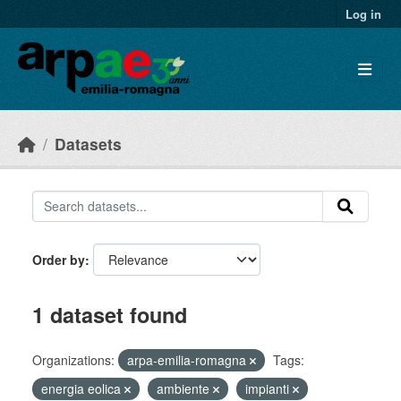
Skip to main content
Log in
Datasets
Order by
1 dataset found
Organizations:
arpa-emilia-romagna
Tags:
energia eolica
ambiente
impianti