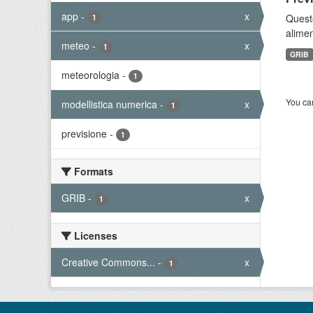
app
-
x
Quest
1
alimen
meteo
-
x
1
GRIB
meteorologia
-
1
You can
modellistica numerica
-
x
1
previsione
-
1
Formats
GRIB
-
x
1
Licenses
Creative Commons...
-
x
1