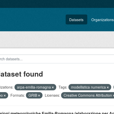
Datasets
Organizations
dataset found
zations:
arpa-emilia-romagna
Tags:
modellistica numerica
eo
Formats:
GRIB
Licenses:
Creative Commons Attribution
isioni meteorologiche Emilia-Romagna (elaborazione per A