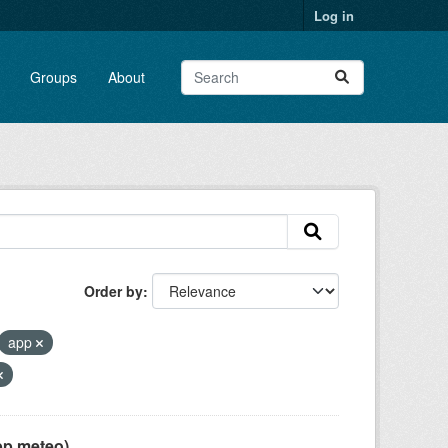
Log in
Groups
About
Order by
app
pp meteo)