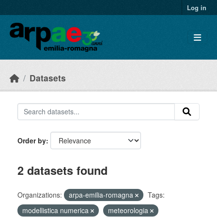
Skip to main content
Log in
Datasets
Order by
2 datasets found
Organizations:
arpa-emilia-romagna
Tags:
modellistica numerica
meteorologia