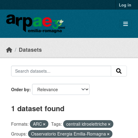
Skip to main content
Log in
Datasets
Order by
1 dataset found
Formats:
ARC
Tags:
centrali idroelettriche
Groups:
Osservatorio Energia Emilia-Romagna