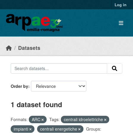
Skip to main content
Log in
Datasets
Order by
1 dataset found
Formats:
ARC
Tags:
centrali idroelettriche
impianti
centrali energetiche
Groups: