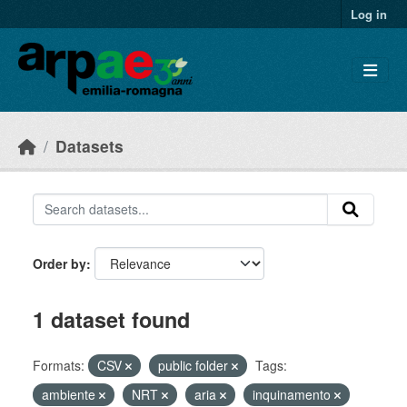
Skip to main content
Log in
Datasets
Order by
1 dataset found
Formats:
CSV
public folder
Tags:
ambiente
NRT
aria
inquinamento