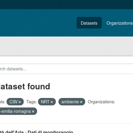
Datasets
Organizations
dataset found
ts:
CSV
Tags:
NRT
ambiente
Organizations:
-emilia-romagna
tà dell'Aria - Dati di monitoraggio