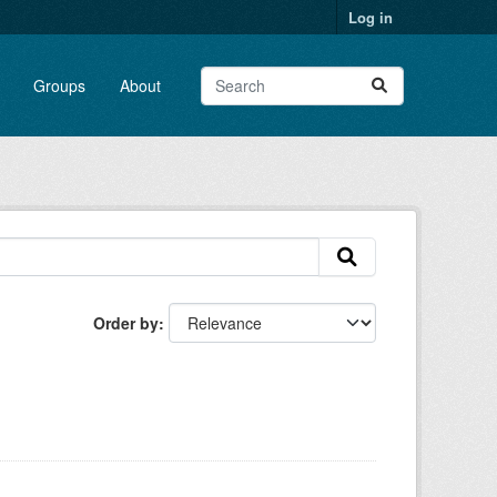
Log in
Groups
About
Order by