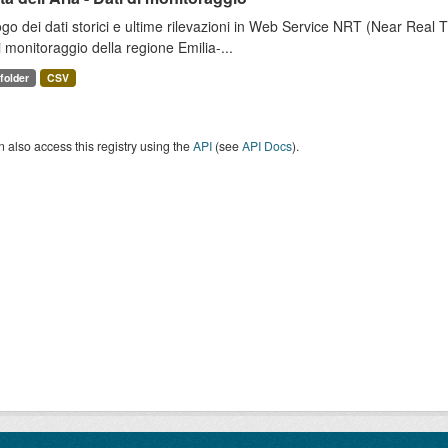
go dei dati storici e ultime rilevazioni in Web Service NRT (Near Real Tim
i monitoraggio della regione Emilia-...
 folder
CSV
 also access this registry using the
API
(see
API Docs
).