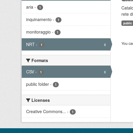
aria
-
Catalo
1
rete d
inquinamento
-
1
public
monitoraggio
-
1
You can
NRT
-
x
1
Formats
CSV
-
x
1
public folder
-
1
Licenses
Creative Commons...
-
1