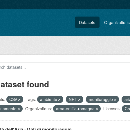
Datasets
Organizations
dataset found
ts:
CSV
Tags:
ambiente
NRT
monitoraggio
ar
uinamento
Organizations:
arpa-emilia-romagna
Licenses:
Cr
tà dell'Aria - Dati di monitoraggio