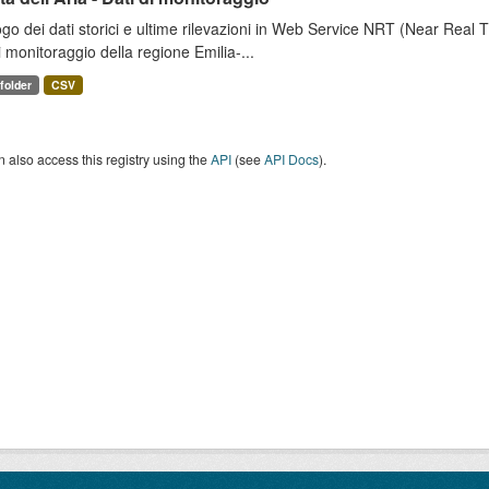
go dei dati storici e ultime rilevazioni in Web Service NRT (Near Real Tim
i monitoraggio della regione Emilia-...
 folder
CSV
 also access this registry using the
API
(see
API Docs
).