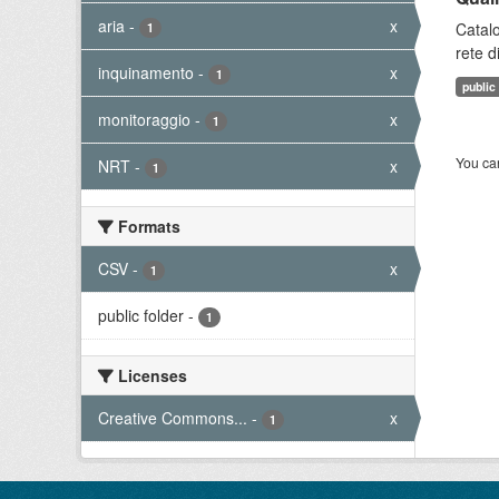
aria
-
x
Catalo
1
rete d
inquinamento
-
x
1
public
monitoraggio
-
x
1
You can
NRT
-
x
1
Formats
CSV
-
x
1
public folder
-
1
Licenses
Creative Commons...
-
x
1