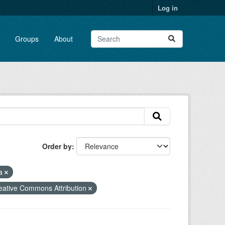
Log in
Groups
About
Order by
ia
eative Commons Attribution