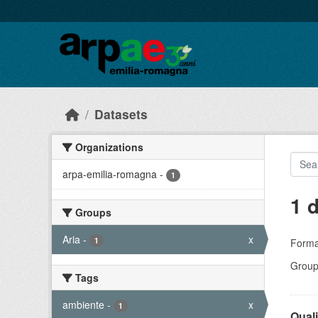
Skip to main content
Datasets
Organizations
arpa-emilia-romagna
-
1
1 
Groups
Aria
-
x
1
Forma
Group
Tags
ambiente
-
x
1
Quali