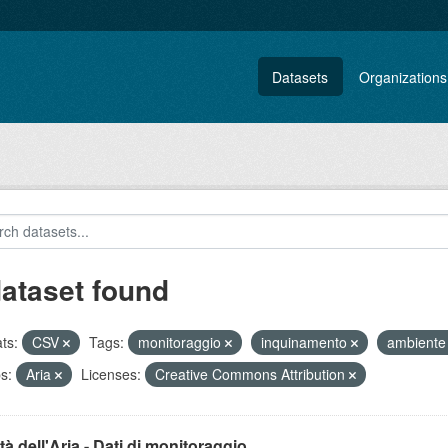
Datasets
Organizations
dataset found
ts:
CSV
Tags:
monitoraggio
inquinamento
ambient
s:
Aria
Licenses:
Creative Commons Attribution
tà dell'Aria - Dati di monitoraggio