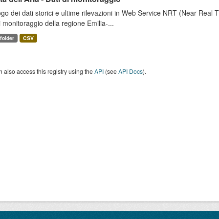
go dei dati storici e ultime rilevazioni in Web Service NRT (Near Real Tim
i monitoraggio della regione Emilia-...
 folder
CSV
 also access this registry using the
API
(see
API Docs
).