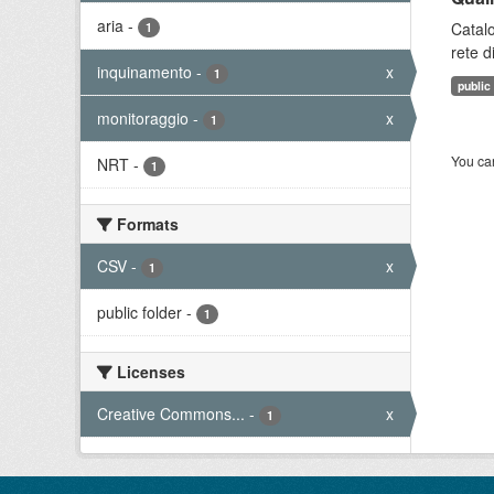
aria
-
Catalo
1
rete d
inquinamento
-
x
1
public
monitoraggio
-
x
1
You can
NRT
-
1
Formats
CSV
-
x
1
public folder
-
1
Licenses
Creative Commons...
-
x
1