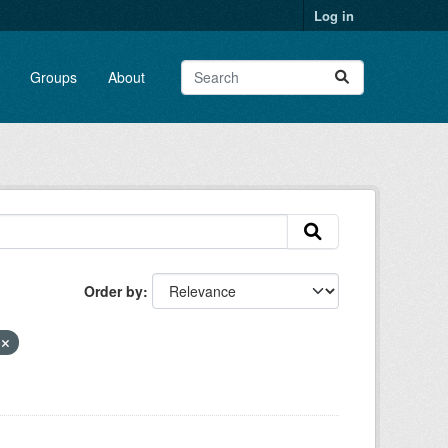
Log in
Groups
About
Order by
e