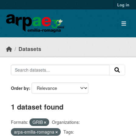
Skip to main content
Log in
Datasets
Order by
1 dataset found
Formats:
GRIB
Organizations:
arpa-emilia-romagna
Tags: