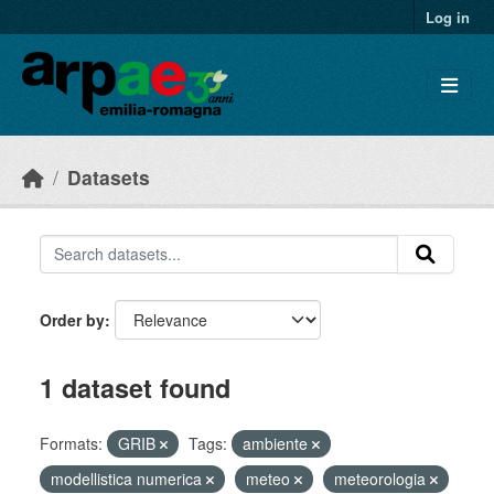
Skip to main content
Log in
Datasets
Order by
1 dataset found
Formats:
GRIB
Tags:
ambiente
modellistica numerica
meteo
meteorologia