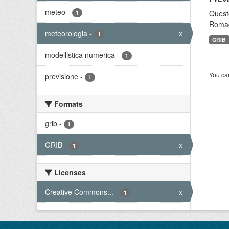
meteo
-
Questo
1
Romagn
meteorologia
-
x
1
GRIB
modellistica numerica
-
1
You can
previsione
-
1
Formats
grib
-
1
GRIB
-
x
1
Licenses
Creative Commons...
-
x
1