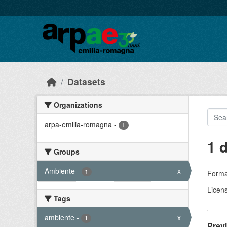
Skip to main content
Datasets
Organizations
arpa-emilia-romagna
-
1
1 
Groups
Ambiente
-
x
1
Forma
Licen
Tags
ambiente
-
x
1
Prev