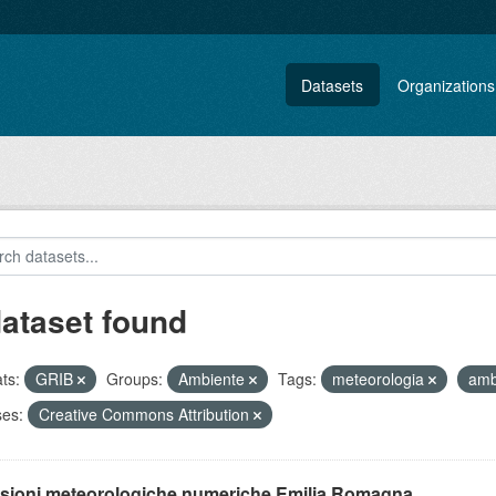
Datasets
Organizations
dataset found
ts:
GRIB
Groups:
Ambiente
Tags:
meteorologia
amb
ses:
Creative Commons Attribution
isioni meteorologiche numeriche Emilia Romagna