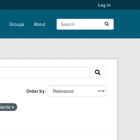
Log in
Groups
About
Order by
iente