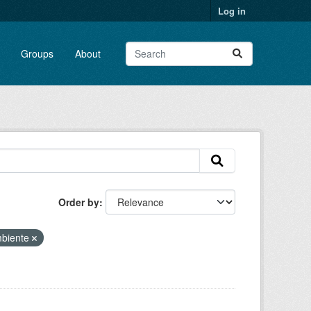
Log in
Groups
About
Order by
biente