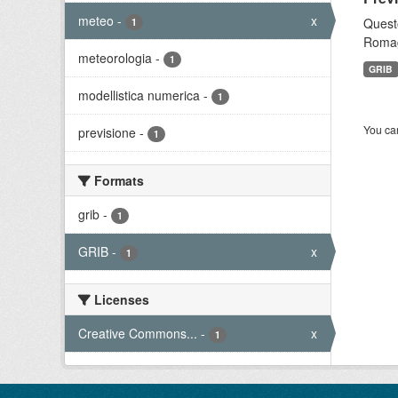
meteo
-
x
Questo
1
Romagn
meteorologia
-
1
GRIB
modellistica numerica
-
1
You can
previsione
-
1
Formats
grib
-
1
GRIB
-
x
1
Licenses
Creative Commons...
-
x
1