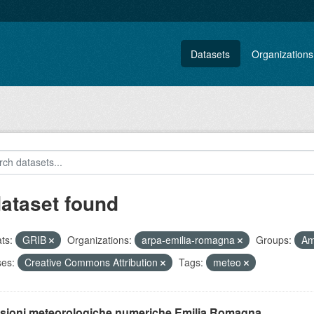
Datasets
Organizations
dataset found
ts:
GRIB
Organizations:
arpa-emilia-romagna
Groups:
Am
ses:
Creative Commons Attribution
Tags:
meteo
isioni meteorologiche numeriche Emilia Romagna