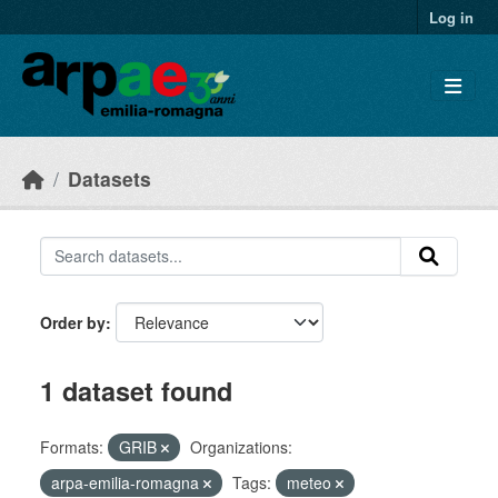
Skip to main content
Log in
Datasets
Order by
1 dataset found
Formats:
GRIB
Organizations:
arpa-emilia-romagna
Tags:
meteo