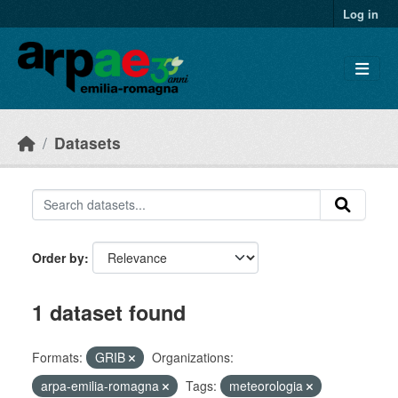
Skip to main content
Log in
Datasets
Order by
1 dataset found
Formats:
GRIB
Organizations:
arpa-emilia-romagna
Tags:
meteorologia