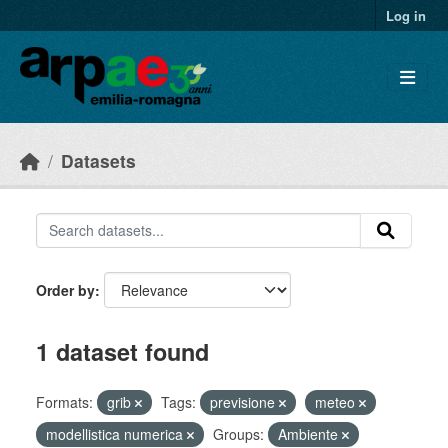
Skip to main content
Log in
Datasets
Order by
1 dataset found
Formats:
grib
Tags:
previsione
meteo
modellistica numerica
Groups:
Ambiente