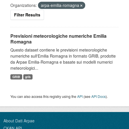
Organizations:
arpa-emilia-romagna
Filter Results
Previsioni meteorologiche numeriche Emilia
Romagna
Questo dataset contiene le previsioni meteorologiche
numeriche sull'Emilia Romagna in formato GRIB, prodotte
da Arpae Emilia-Romagna e basate sui modelli numerici
meteorologici...
GRIB
grib
You can also access this registry using the
API
(see
API Docs
).
About Dati Arpae
CKAN API