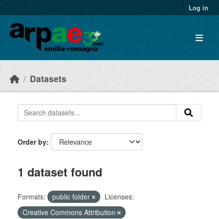
Skip to main content
Log in
Datasets
Order by
1 dataset found
Formats:
public folder
Licenses:
Creative Commons Attribution