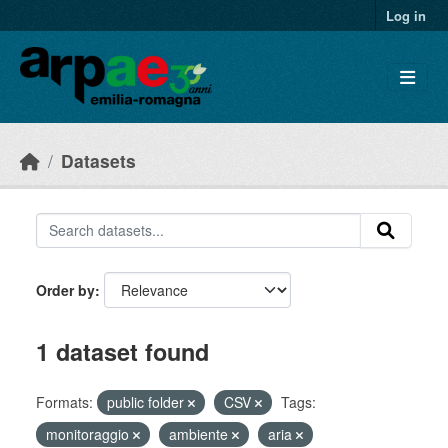
Skip to main content
Log in
Datasets
Order by
1 dataset found
Formats:
public folder
CSV
Tags:
monitoraggio
ambiente
aria