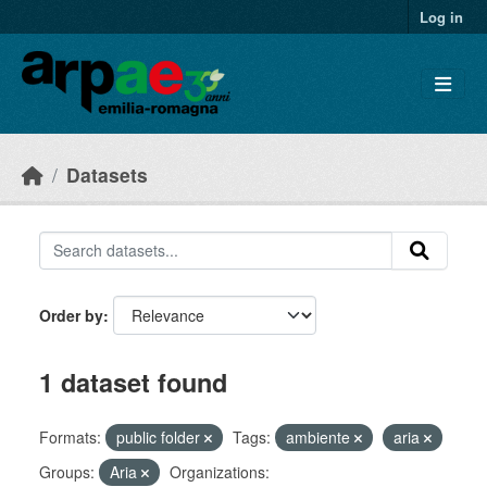
Skip to main content
Log in
Datasets
Order by
1 dataset found
Formats:
public folder
Tags:
ambiente
aria
Groups:
Aria
Organizations: