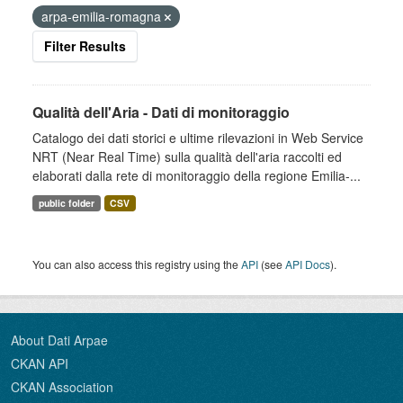
arpa-emilia-romagna
Filter Results
Qualità dell'Aria - Dati di monitoraggio
Catalogo dei dati storici e ultime rilevazioni in Web Service
NRT (Near Real Time) sulla qualità dell'aria raccolti ed
elaborati dalla rete di monitoraggio della regione Emilia-...
public folder
CSV
You can also access this registry using the
API
(see
API Docs
).
About Dati Arpae
CKAN API
CKAN Association