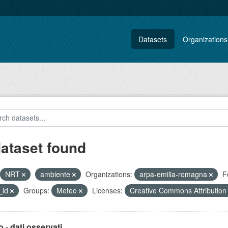
Datasets
Organizations
dataset found
NRT
ambiente
Organizations:
arpa-emilia-romagna
F
_ld
Groups:
Meteo
Licenses:
Creative Commons Attributio
 - dati osservati