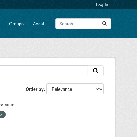
Log in
Groups
About
Order by
ormats:
n