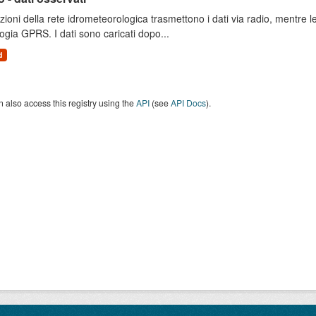
zioni della rete idrometeorologica trasmettono i dati via radio, mentre
ogia GPRS. I dati sono caricati dopo...
d
 also access this registry using the
API
(see
API Docs
).