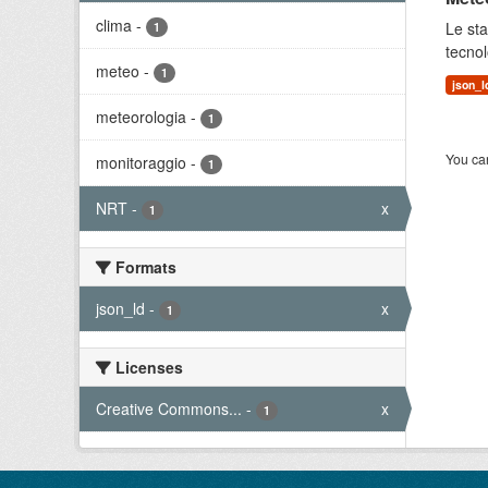
clima
-
Le sta
1
tecnol
meteo
-
1
json_l
meteorologia
-
1
You can
monitoraggio
-
1
NRT
-
x
1
Formats
json_ld
-
x
1
Licenses
Creative Commons...
-
x
1