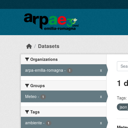
Skip to main content
Datasets
Organizations
arpa-emilia-romagna
-
x
1
1 
Groups
Meteo
-
x
1
Tags:
json
Tags
ambiente
-
x
1
Meteo