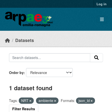
Skip to main content
Log in
Datasets
Order by
1 dataset found
Tags:
NRT
ambiente
Formats:
json_ld
Filter Results