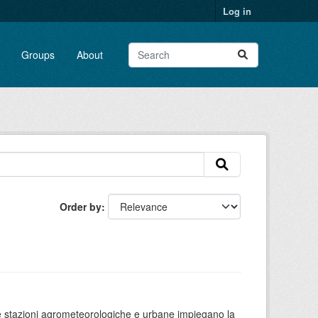
Log in
Groups
About
Order by
 le stazioni agrometeorologiche e urbane impiegano la