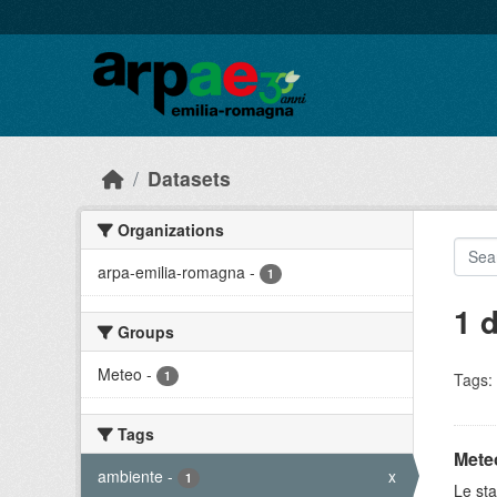
Skip to main content
Datasets
Organizations
arpa-emilia-romagna
-
1
1 
Groups
Meteo
-
1
Tags:
Tags
Meteo
ambiente
-
x
1
Le sta