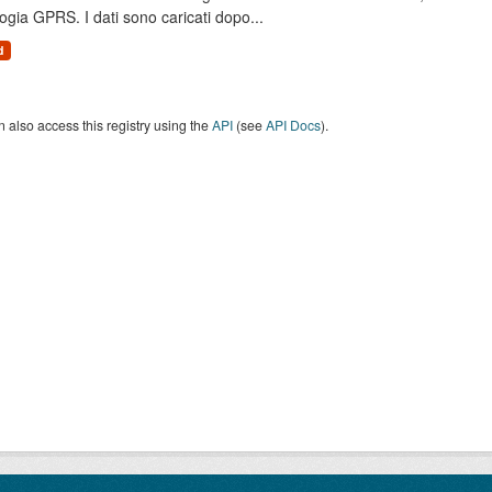
ogia GPRS. I dati sono caricati dopo...
d
 also access this registry using the
API
(see
API Docs
).