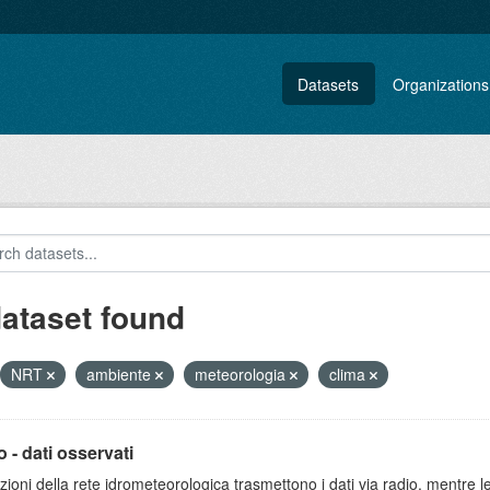
Datasets
Organizations
dataset found
NRT
ambiente
meteorologia
clima
 - dati osservati
zioni della rete idrometeorologica trasmettono i dati via radio, mentre