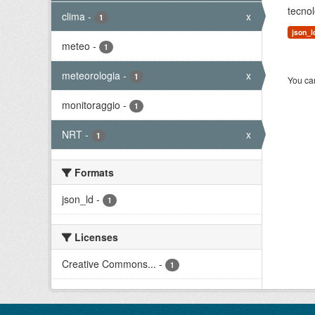
tecnol
clima
-
x
1
json_l
meteo
-
1
meteorologia
-
x
1
You can
monitoraggio
-
1
NRT
-
x
1
Formats
json_ld
-
1
Licenses
Creative Commons...
-
1