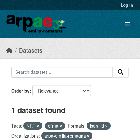
Skip to main content
Log in
Datasets
Order by
1 dataset found
Tags:
NRT
clima
Formats:
json_ld
Organizations:
arpa-emilia-romagna